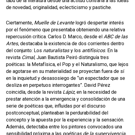
tabú de la literatura desde una actitud contraria a las ideas
de novedad, originalidad, eclecticismo y pastiche.
Ciertamente,
Muelle de Levante
logró despertar interés
por el fenómeno que presentaba obteniendo una relativa
repercusión crítica. Carlos D. Marco, desde el
ABC de las
Artes
, destacaba la existencia de dos corrientes dentro
del conjunto: Los
naturalistas
y los
antifísicos
. En la
revista
Cimal
, Juan Bautista Peiró distinguía tres
poéticas: la Metafísica, el Pop y el Naturalismo, que lejos
de agotarse en su materialidad se proyectan fuera de sí
en la inquietud y desasosiego de “un espectador que se
desliza en perpetuos interrogantes”. David Pérez
coincidía, desde la revista
Lápiz
, en la necesidad de
prestar atención a la emergencia y consolidación de una
serie de poéticas que, influidas por el discurso
postconceptual, planteaban la perdurabilidad del
concepto y la apuesta por la experiencia y la sensación.
Además, detectaba entre los pintores convocados una
sensibilidad próxima a las
poéticas de la supervivencia,