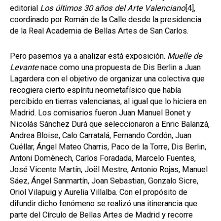
editorial
Los últimos 30 años del Arte Valenciano
[4]
,
coordinado por Román de la Calle desde la presidencia
de la Real Academia de Bellas Artes de San Carlos.
Pero pasemos ya a analizar está exposición.
Muelle de
Levante
nace como una propuesta de Dis Berlin a Juan
Lagardera con el objetivo de organizar una colectiva que
recogiera cierto espíritu neometafísico que había
percibido en tierras valencianas, al igual que lo hiciera en
Madrid. Los comisarios fueron Juan Manuel Bonet y
Nicolás Sánchez Durá que seleccionaron a Enric Balanzá,
Andrea Bloise, Calo Carratalá, Fernando Cordón, Juan
Cuéllar, Ángel Mateo Charris, Paco de la Torre, Dis Berlin,
Antoni Domènech, Carlos Foradada, Marcelo Fuentes,
José Vicente Martín, Joël Mestre, Antonio Rojas, Manuel
Sáez, Ángel Sanmartín, Joan Sebastian, Gonzalo Sicre,
Oriol Vilapuig y Aurelia Villalba. Con el propósito de
difundir dicho fenómeno se realizó una itinerancia que
parte del Círculo de Bellas Artes de Madrid y recorre