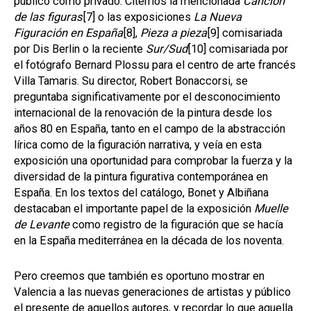
público como privado. Citemos la mencionada
Canción
de las figuras
[7]
o las exposiciones
La
Nueva
Figuración en España
[8]
,
Pieza a pieza
[9]
comisariada
por Dis Berlin o la reciente
Sur/Sud
[10]
comisariada por
el fotógrafo Bernard Plossu para el centro de arte francés
Villa Tamaris. Su director, Robert Bonaccorsi, se
preguntaba significativamente por el desconocimiento
internacional de la renovación de la pintura desde los
años 80 en España, tanto en el campo de la abstracción
lírica como de la figuración narrativa, y veía en esta
exposición una oportunidad para comprobar la fuerza y la
diversidad de la pintura figurativa contemporánea en
España. En los textos del catálogo, Bonet y Albiñana
destacaban el importante papel de la exposición
Muelle
de Levante
como registro de la figuración que se hacía
en la España mediterránea en la década de los noventa.
Pero creemos que también es oportuno mostrar en
Valencia a las nuevas generaciones de artistas y público
el presente de aquellos autores, y recordar lo que aquella