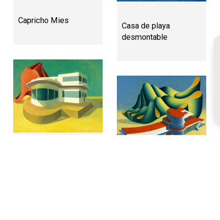
Capricho Mies
Casa de playa
desmontable
Espejismo Turull
Montaña ácida