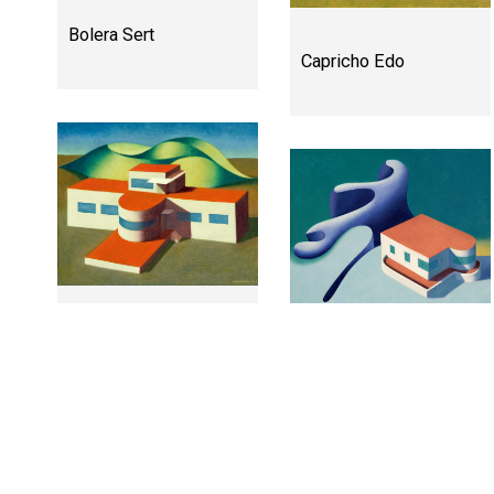
Bolera Sert
Capricho Edo
Ensayos aeronáuticos
Langle exótico