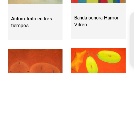
Banda sonora Humor
Autorretrato en tres
Vítreo
tiempos
El sexo de la uva
El tiempo es redondo