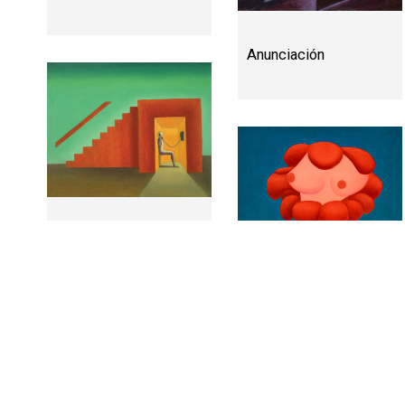
Anunciación
Donde todo es dicho
El secreto de su olor