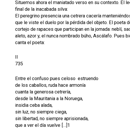
Situemos ahora el maniatado verso en su contexto. El lec
final de la inacabada silva:
El peregrino presencia una cetrera cacería manteniéndose
que le viste el duelo por la pérdida del objeto. El poet
cortejo de rapaces que participan en la jornada: neblí, sacr
aleto, azor y, el nunca nombrado búho, Ascálafo. Pues bie
canta el poeta:
II
735
Entre el confuso pues celoso estruendo
de los caballos, ruda hace armonía
cuanta la generosa cetrería,
desde la Mauritania a la Noruega,
insidia ceba alada,
sin luz, no siempre ciega,
sin libertad, no siempre aprisionada,
que a ver el día vuelve […]1