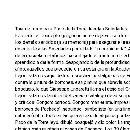
Tour de force para Paco de la Torre: leer las Soledades.
Es cierto, el concepto gongorino no se deja ver con los 
los demás sentidos (a su memoria) para asegurar el tras
de entrarle a las Soledades por el lado “impresionista”. Al
de la escuela metafísica, ha cortejado el misterio de la 
aprendido a darle forma, despojándolo de la profundida
años, aquellos que precedieron su estancia en la Acade
Lejos estamos aquí de los reproches nostálgicos que 
contra la pintura de borrones, esa pintura que abrevia 
bosquejo, lo que Giuseppe Ungaretti llama el atajo del G
Lejos estamos también del variado catálogo de adscripc
y críticos: Góngora barroco, Góngora manierista, impresi
borrones de Pacheco), nebuloso–simbolista (en una lín
cubista (sobre todo en las querencias de algunos poetas 
Paco de la Torre leyó, dibujó, bosquejó y dio color. La t
clásica, más ajustada al canon de Pacheco. Los 39 óleo