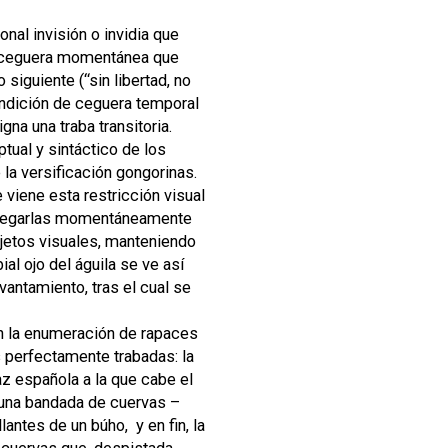
onal invisión o invidia que
, ceguera momentánea que
 siguiente (“sin libertad, no
ondición de ceguera temporal
gna una traba transitoria.
tual y sintáctico de los
 la versificación gongorinas.
 viene esta restricción visual
l cegarlas momentáneamente
bjetos visuales, manteniendo
al ojo del águila se ve así
vantamiento, tras el cual se
on la enumeración de rapaces
 perfectamente trabadas: la
paz española a la que cabe el
e una bandada de cuervas –
llantes de un búho, y en fin, la