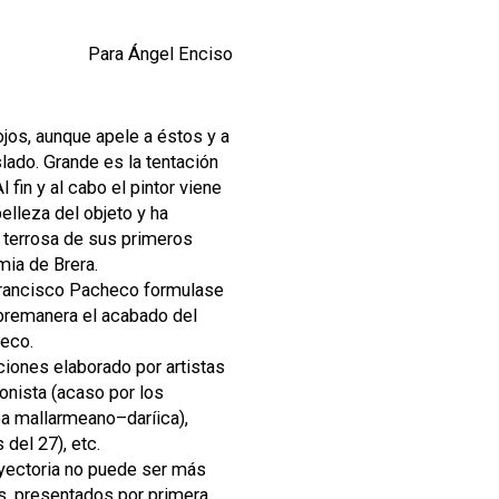
Para Ángel Enciso
ojos, aunque apele a éstos y a
lado. Grande es la tentación
 fin y al cabo el pintor viene
belleza del objeto y ha
d terrosa de sus primeros
mia de Brera.
Francisco Pacheco formulase
sobremanera el acabado del
reco.
iones elaborado por artistas
onista (acaso por los
ea mallarmeano–daríica),
del 27), etc.
rayectoria no puede ser más
s, presentados por primera