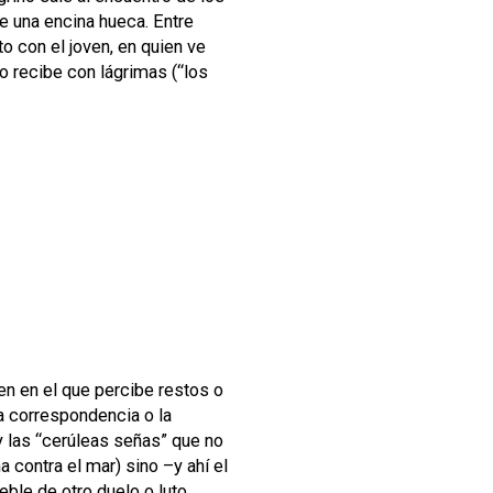
e una encina hueca. Entre
o con el joven, en quien ve
no recibe con lágrimas (“los
en en el que percibe restos o
La correspondencia o la
y las “cerúleas señas” que no
a contra el mar) sino –y ahí el
eble de otro duelo o luto