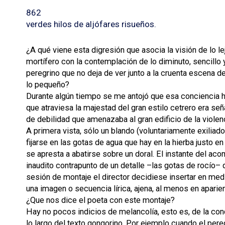
862
verdes hilos de aljófares risueños.
¿A qué viene esta digresión que asocia la visión de lo l
mortífero con la contemplación de lo diminuto, sencill
peregrino que no deja de ver junto a la cruenta escena d
lo pequeño?
Durante algún tiempo se me antojó que esa conciencia h
que atraviesa la majestad del gran estilo cetrero era señ
de debilidad que amenazaba al gran edificio de la violen
A primera vista, sólo un blando (voluntariamente exiliad
fijarse en las gotas de agua que hay en la hierba justo 
se apresta a abatirse sobre un doral. El instante del aco
inaudito contrapunto de un detalle –las gotas de rocío– 
sesión de montaje el director decidiese insertar en med
una imagen o secuencia lírica, ajena, al menos en aparien
¿Que nos dice el poeta con este montaje?
Hay no pocos indicios de melancolía, esto es, de la cond
lo largo del texto gongorino. Por ejemplo cuando el pere