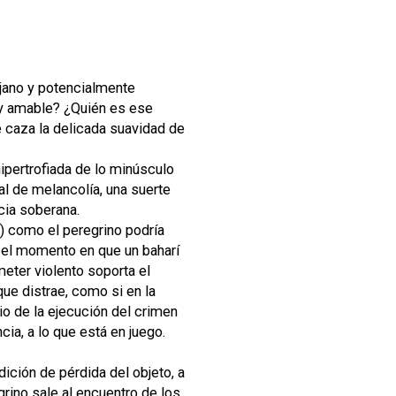
ejano y potencialmente
o y amable? ¿Quién es ese
e caza la delicada suavidad de
ipertrofiada de lo minúsculo
al de melancolía, una suerte
cia soberana.
o) como el peregrino podría
en el momento en que un baharí
meter violento soporta el
que distrae, como si en la
io de la ejecución del crimen
cia, a lo que está en juego.
ición de pérdida del objeto, a
grino sale al encuentro de los