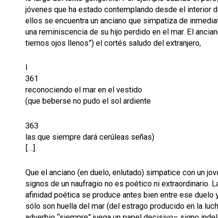
jóvenes que ha estado contemplando desde el interior d
ellos se encuentra un anciano que simpatiza de inmediat
una reminiscencia de su hijo perdido en el mar. El ancia
tiernos ojos llenos”) el cortés saludo del extranjero,
I
361
reconociendo el mar en el vestido
(que beberse no pudo el sol ardiente
363
las que siempre dará cerúleas señas)
[…].
Que el anciano (en duelo, enlutado) simpatice con un jov
signos de un naufragio no es poético ni extraordinario. 
afinidad poética se produce antes bien entre ese duelo 
sólo son huella del mar (del estrago producido en la luch
adverbio “siempre” juega un papel decisivo– signo indel