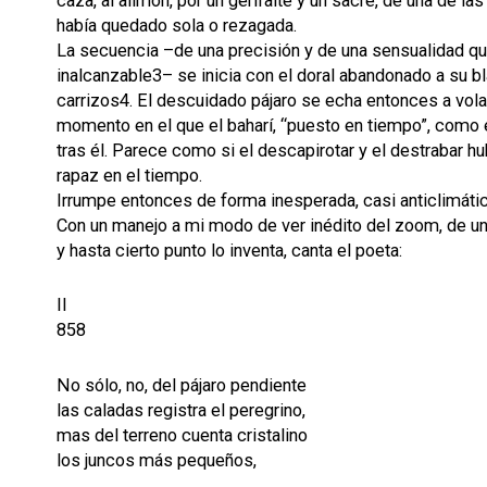
caza, al alimón, por un gerifalte y un sacre, de una de la
había quedado sola o rezagada.
La secuencia –de una precisión y de una sensualidad qu
inalcanzable3– se inicia con el doral abandonado a su bl
carrizos4. El descuidado pájaro se echa entonces a volar,
momento en el que el baharí, “puesto en tiempo”, como 
tras él. Parece como si el descapirotar y el destrabar h
rapaz en el tiempo.
Irrumpe entonces de forma inesperada, casi anticlimática
Con un manejo a mi modo de ver inédito del zoom, de un
y hasta cierto punto lo inventa, canta el poeta:
II
858
No sólo, no, del pájaro pendiente
las caladas registra el peregrino,
mas del terreno cuenta cristalino
los juncos más pequeños,