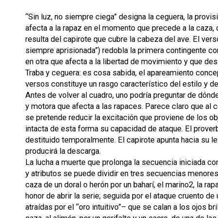
“Sin luz, no siempre ciega” designa la ceguera, la provisi
afecta a la rapaz en el momento que precede a la caza
resulta del capirote que cubre la cabeza del ave. El verso
siempre aprisionada”) redobla la primera contingente c
en otra que afecta a la libertad de movimiento y que desi
Traba y ceguera: es cosa sabida, el apareamiento concep
versos constituye un rasgo característico del estilo y de
Antes de volver al cuadro, uno podría preguntar de dónde
y motora que afecta a las rapaces. Parece claro que a
se pretende reducir la excitación que proviene de los o
intacta de esta forma su capacidad de ataque. El proverbi
destituido temporalmente. El capirote apunta hacia su le
producirá la descarga.
La lucha a muerte que prolonga la secuencia iniciada c
y atributos se puede dividir en tres secuencias menores
caza de un doral o herón por un baharí, el marino2, la ra
honor de abrir la serie; seguida por el ataque cruento d
atraídas por el “oro intuitivo”– que se calan a los ojos bri