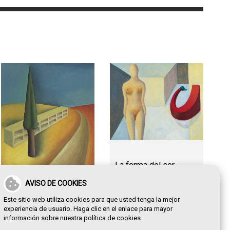
La forma del ser
AVISO DE COOKIES
Este sitio web utiliza cookies para que usted tenga la mejor
Frente a la herida
experiencia de usuario. Haga clic en el enlace para mayor
luminosa
información sobre nuestra
política de cookies
.