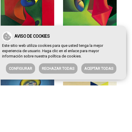
AVISO DE COOKIES
Este sitio web utiliza cookies para que usted tenga la mejor
experiencia de usuario. Haga clic en el enlace para mayor
El baño de las
El alquimista del color
información sobre nuestra
política de cookies
.
hipálages
CONFIGURAR
RECHAZAR TODAS
ACEPTAR TODAS