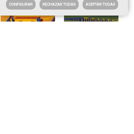
CONFIGURAR
RECHAZAR TODAS
ACEPTAR TODAS
Colonia Villa Antonia
Restaurante Las
Conchas
Villa Trina