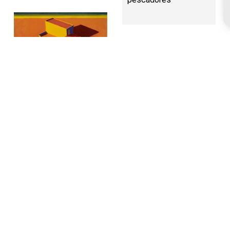
Cortijo de Las
Palomas
Villa Pepita