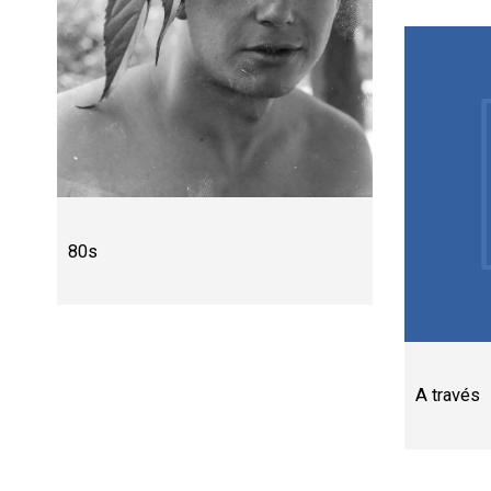
80s
A través