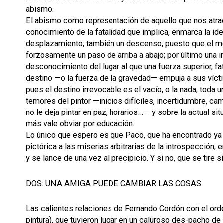
abismo.
El abismo como representación de aquello que nos atra
conocimiento de la fatalidad que implica, enmarca la ide
desplazamiento; también un descenso, puesto que el 
forzosamente un paso de arriba a abajo; por último una i
desconocimiento del lugar al que una fuerza superior, fat
destino —o la fuerza de la gravedad— empuja a sus víct
pues el destino irrevocable es el vacío, o la nada; toda 
temores del pintor —inicios difíciles, incertidumbre, ca
no le deja pintar en paz, horarios…— y sobre la actual sit
más vale obviar por educación.
Lo único que espero es que Paco, que ha encontrado ya t
pictórica a las miserias arbitrarias de la introspección,
y se lance de una vez al precipicio. Y si no, que se tire si
DOS: UNA AMIGA PUEDE CAMBIAR LAS COSAS
Las calientes relaciones de Fernando Cordón con el or
pintura), que tuvieron lugar en un caluroso des-pacho de 