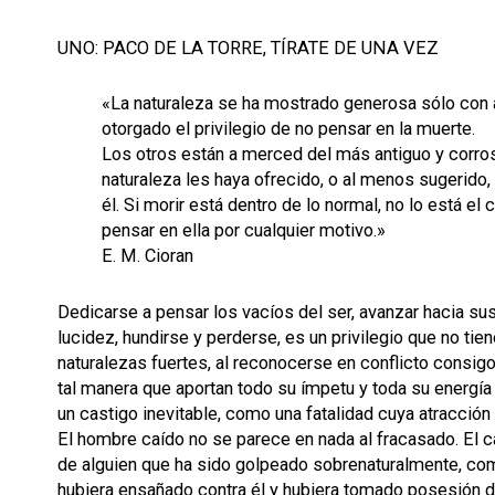
UNO: PACO DE LA TORRE, TÍRATE DE UNA VEZ
«La naturaleza se ha mostrado generosa sólo con 
otorgado el privilegio de no pensar en la muerte.
Los otros están a merced del más antiguo y corros
naturaleza les haya ofrecido, o al menos sugerido
él. Si morir está dentro de lo normal, no lo está el
pensar en ella por cualquier motivo.»
E. M. Cioran
Dedicarse a pensar los vacíos del ser, avanzar hacia s
lucidez, hundirse y perderse, es un privilegio que no tie
naturalezas fuertes, al reconocerse en conflicto consig
tal manera que aportan todo su ímpetu y toda su energía
un castigo inevitable, como una fatalidad cuya atracción 
El hombre caído no se parece en nada al fracasado. El c
de alguien que ha sido golpeado sobrenaturalmente, co
hubiera ensañado contra él y hubiera tomado posesión d