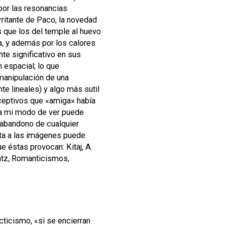
por las resonancias
irritante de Paco, la novedad
s que los del temple al huevo
ba, y además por los calores
nte significativo en sus
 espacial; lo que
 manipulación de una
e lineales) y algo más sutil
rceptivos que «amiga» había
 a mi modo de ver puede
 abandono de cualquier
elta a las imágenes puede
 éstas provocan: Kitaj, A.
Katz, Romanticismos,
cticismo, «si se encierran