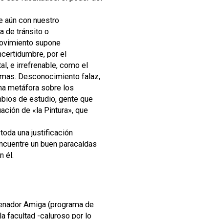
e aún con nuestro
a de tránsito o
movimiento supone
ncertidumbre, por el
al, e irrefrenable, como el
imas. Desconocimiento falaz,
una metáfora sobre los
mbios de estudio, gente que
uación de «la Pintura», que
oda una justificación
 encuentre un buen paracaídas
n él.
denador Amiga (programa de
la facultad -caluroso por lo