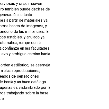
nerviosas y si se mueven
pero también puede decirse de
eneración no tanto
ses a partir de materiales ya
enorme banco de imágenes, y
andono de las militancias, la
idos estables, y anulado ya
sistemática, rompe con la
la confianza en las facultades
n nuevo y ambiguo camino hacia
orden estilístico; se asemeja
n malas reproducciones,
lteados de sensaciones
e ironía y un buen catálogo
apenas es vislumbrado por la
os trabajando sobre la base
o.»