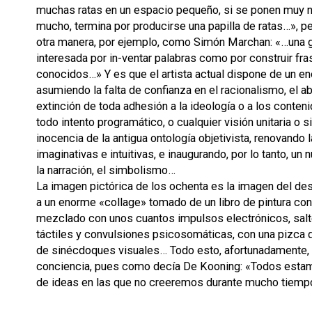
muchas ratas en un espacio pequeño, si se ponen muy 
mucho, termina por producirse una papilla de ratas…», 
otra manera, por ejemplo, como Simón Marchan: «…una g
interesada por in-ventar palabras como por construir fra
conocidos…» Y es que el artista actual dispone de un 
asumiendo la falta de confianza en el racionalismo, el ab
extinción de toda adhesión a la ideología o a los conten
todo intento programático, o cualquier visión unitaria o 
inocencia de la antigua ontología objetivista, renovando 
imaginativas e intuitivas, e inaugurando, por lo tanto, u
la narración, el simbolismo…
La imagen pictórica de los ochenta es la imagen del des
a un enorme «collage» tomado de un libro de pintura co
mezclado con unos cuantos impulsos electrónicos, sa
táctiles y convulsiones psicosomáticas, con una pizca d
de sinécdoques visuales… Todo esto, afortunadamente, 
conciencia, pues como decía De Kooning: «Todos estam
de ideas en las que no creeremos durante mucho tiemp