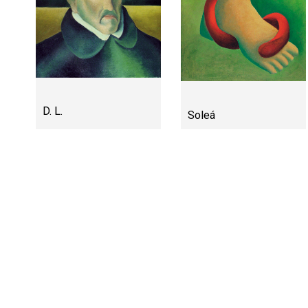
D. L.
Soleá
Soleá I 782