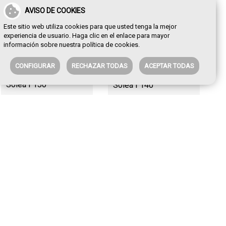
AVISO DE COOKIES
Este sitio web utiliza cookies para que usted tenga la mejor
experiencia de usuario. Haga clic en el enlace para mayor
información sobre nuestra
política de cookies
.
CONFIGURAR
RECHAZAR TODAS
ACEPTAR TODAS
Soleá I 130
Soleá I 140
Soleá I 854
Soleá II 200