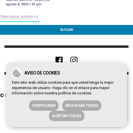
agosto 6, 2023 1:41 pm
BUSCAR
AVISO DE COOKIES
Este sitio web utiliza cookies para que usted tenga la mejor
experiencia de usuario. Haga clic en el enlace para mayor
información sobre nuestra
política de cookies
.
© Paco de la Torre 2026
CONFIGURAR
RECHAZAR TODAS
ACEPTAR TODAS