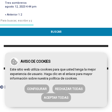
Tres sombreros
agosto 12, 2023 4:44 pm
« Anterior
1
2
BUSCAR
AVISO DE COOKIES
Este sitio web utiliza cookies para que usted tenga la mejor
experiencia de usuario. Haga clic en el enlace para mayor
información sobre nuestra
política de cookies
.
© Paco de la Torre 2026
CONFIGURAR
RECHAZAR TODAS
ACEPTAR TODAS