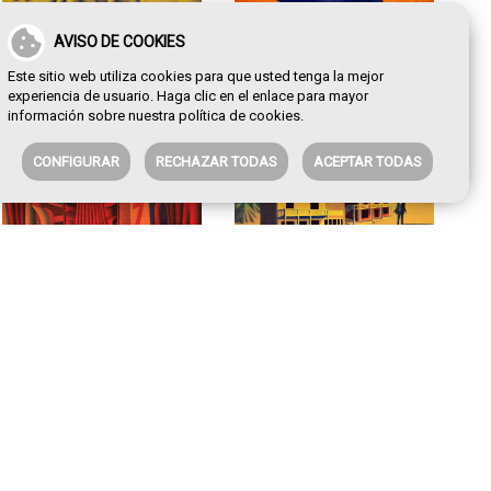
AVISO DE COOKIES
Bodegón wenstern
La frontera
Este sitio web utiliza cookies para que usted tenga la mejor
experiencia de usuario. Haga clic en el enlace para mayor
información sobre nuestra
política de cookies
.
CONFIGURAR
RECHAZAR TODAS
ACEPTAR TODAS
Duelo
Teletransportadores 1-