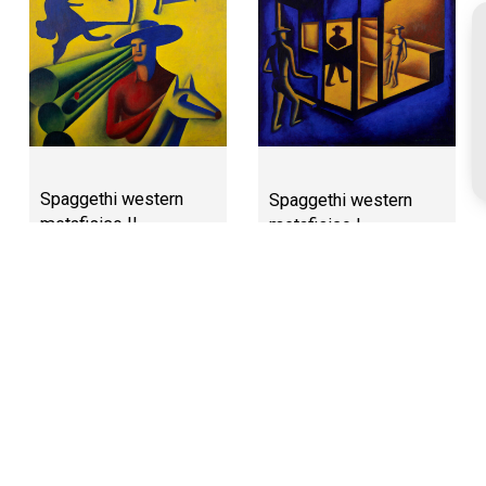
Spaggethi western
Spaggethi western
metafisico II
metafisico I