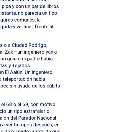
ipa y con un par de libros
istante, no parecía un tipo
ugares comunes, la
igoda y vertical, frente al
s o a Ciudad Rodrigo,
al Zak –un ingeniero yanki
con quien mi padre había
tas y Tejados.
 El Aaiún. Un ingeniero
 teleportación había
poca sin ayuda de los cúbits
 el 68 o el 69, con motivo
ó un tipo estrafalario,
salón del Parador Nacional
n a ver tiempos después, en
che de mi padre antes de que