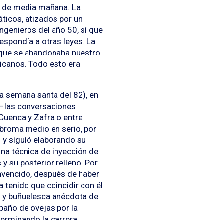
lo de media mañana. La
áticos, atizados por un
ingenieros del año 50, sí que
respondía a otras leyes. La
s que se abandonaba nuestro
icanos. Todo esto era
a semana santa del 82), en
 –las conversaciones
 Cuenca y Zafra o entre
 broma medio en serio, por
o y siguió elaborando su
na técnica de inyección de
y su posterior relleno. Por
onvencido, después de haber
a tenido que coincidir con él
a y buñuelesca anécdota de
ebaño de ovejas por la
terminando la carrera