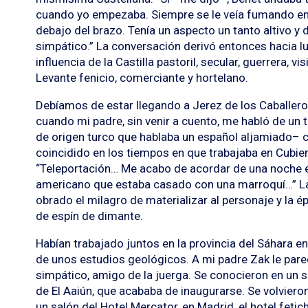
cuando yo empezaba. Siempre se le veía fumando en p
debajo del brazo. Tenía un aspecto un tanto altivo y d
simpático.” La conversación derivó entonces hacia l
influencia de la Castilla pastoril, secular, guerrera, vis
Levante fenicio, comerciante y hortelano.
Debíamos de estar llegando a Jerez de los Caballero
cuando mi padre, sin venir a cuento, me habló de un t
de origen turco que hablaba un español aljamiado– 
coincidido en los tiempos en que trabajaba en Cubier
“Teleportación… Me acabo de acordar de una noche en
americano que estaba casado con una marroquí…” La
obrado el milagro de materializar al personaje y la é
de espín de dimante.
Habían trabajado juntos en la provincia del Sáhara en
de unos estudios geológicos. A mi padre Zak le pareci
simpático, amigo de la juerga. Se conocieron en un 
de El Aaiún, que acababa de inaugurarse. Se volviero
un salón del Hotel Mercator, en Madrid, el hotel feti