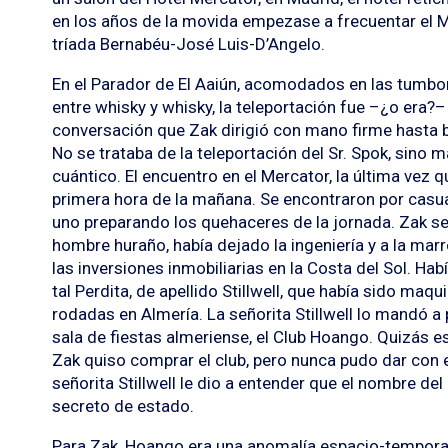
en los años de la movida empezase a frecuentar el Me
tríada Bernabéu-José Luis-D’Angelo.
En el Parador de El Aaiún, acomodados en las tumbona
entre whisky y whisky, la teleportación fue –¿o era?
conversación que Zak dirigió con mano firme hasta 
No se trataba de la teleportación del Sr. Spok, sino 
cuántico. El encuentro en el Mercator, la última vez q
primera hora de la mañana. Se encontraron por casu
uno preparando los quehaceres de la jornada. Zak se
hombre huraño, había dejado la ingeniería y a la marr
las inversiones inmobiliarias en la Costa del Sol. Hab
tal Perdita, de apellido Stillwell, que había sido maqu
rodadas en Almería. La señorita Stillwell lo mandó 
sala de fiestas almeriense, el Club Hoango. Quizás 
Zak quiso comprar el club, pero nunca pudo dar con e
señorita Stillwell le dio a entender que el nombre del
secreto de estado.
Para Zak, Hoango era una anomalía espacio-temporal