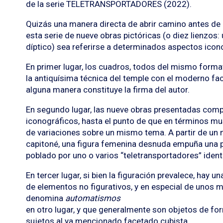
de la serie TELETRANSPORTADORES (2022).
Quizás una manera directa de abrir camino antes de
esta serie de nueve obras pictóricas (o diez lienzos:
díptico) sea referirse a determinados aspectos icon
En primer lugar, los cuadros, todos del mismo form
la antiquísima técnica del temple con el moderno fa
alguna manera constituye la firma del autor.
En segundo lugar, las nueve obras presentadas comp
iconográficos, hasta el punto de que en términos mus
de variaciones sobre un mismo tema. A partir de un 
capitoné, una figura femenina desnuda empuña una pi
poblado por uno o varios “teletransportadores” iden
En tercer lugar, si bien la figuración prevalece, hay 
de elementos no figurativos, y en especial de unos 
denomina
automatismos
en otro lugar, y que generalmente son objetos de fo
sujetos al ya mencionado facetado cubista.