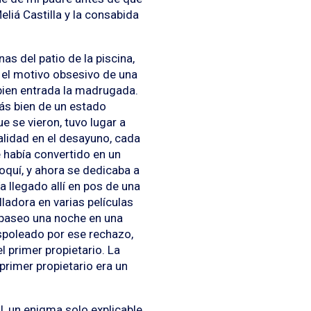
liá Castilla y la consabida
s del patio de la piscina,
– el motivo obsesivo de una
bien entrada la madrugada.
más bien de un estado
ue se vieron, tuvo lugar a
alidad en el desayuno, cada
 había convertido en un
oquí, y ahora se dedicaba a
ía llegado allí en pos de una
illadora en varias películas
a paseo una noche en una
espoleado por ese rechazo,
l primer propietario. La
 primer propietario era un
, un enigma solo explicable