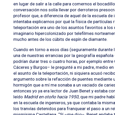
en lugar de salir a la calle para comernos el bocadil
conversación nos solía llevar por derroteros presocr
profesor que, a diferencia de aquel de la escuela de 
intentaba explicarnos por qué la física de partículas 
teleportación era uno de los asuntos favoritos a lo
imaginario hipercolonizado por telefilmes norteamer
mucho antes de los cúbits de espín de diamante.
Cuando en torno a esos días (seguramente durante l
una de nuestras errancias por la geografía española
podrían durar tres o cuatro horas, por ejemplo entre
Cáceres y Burgos– le pregunté a mi padre, medio en
el asunto de la teleportación, ni siquiera acusó recib
argumento sobre la refacción de puentes mediante u
hormigón que a mí me sonaba a un vaciado de caries 
entonces yo ya era lector de Juan Benet y estaba c
leído
Madrid en otoño hacia 1950
, que mi padre habí
en la escuela de ingenieros, ya que contaba la mism
los tranvías detenidos para franquear el paso a un r
mismísima Castellana. “Sí –me dijo–, Benet andaba 